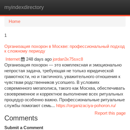
myindexdirectory
Togg
navi
Home
1
Организация похорон в Москве: профессиональный подход
к сложному периоду
Internet
248 days ago
jordan3x75sxc8
Организация похорон — это комплексная и эмоционально
непростая задача, требующая не только юридической
грамотности, но и тактичного, уважительного отношения к
чувствам родственников усопшего. В условиях
современного мегаполиса, такого как Москва, обеспечивать
своевременное и корректное выполнение всех ритуальных
процедур особенно важно. Профессиональные ритуальные
службы помогают семь...
https://organizaciya-pohoron.ru/
Report this page
Comments
Submit a Comment