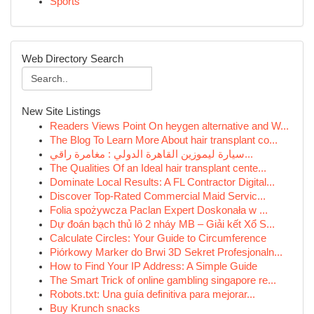
Sports
Web Directory Search
New Site Listings
Readers Views Point On heygen alternative and W...
The Blog To Learn More About hair transplant co...
سيارة ليموزين القاهرة الدولي : مغامرة راقي...
The Qualities Of an Ideal hair transplant cente...
Dominate Local Results: A FL Contractor Digital...
Discover Top-Rated Commercial Maid Servic...
Folia spożywcza Paclan Expert Doskonała w ...
Dự đoán bạch thủ lô 2 nháy MB – Giải kết Xổ S...
Calculate Circles: Your Guide to Circumference
Piórkowy Marker do Brwi 3D Sekret Profesjonaln...
How to Find Your IP Address: A Simple Guide
The Smart Trick of online gambling singapore re...
Robots.txt: Una guía definitiva para mejorar...
Buy Krunch snacks