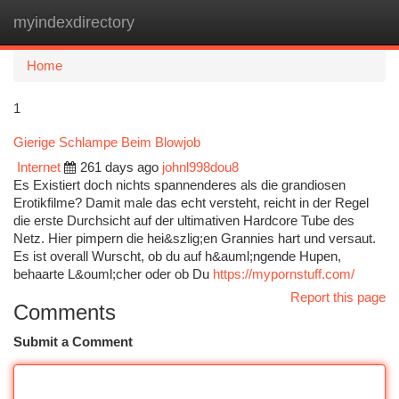
myindexdirectory
Togg
navi
Home
1
Gierige Schlampe Beim Blowjob
Internet
261 days ago
johnl998dou8
Es Existiert doch nichts spannenderes als die grandiosen
Erotikfilme? Damit male das echt versteht, reicht in der Regel
die erste Durchsicht auf der ultimativen Hardcore Tube des
Netz. Hier pimpern die hei&szlig;en Grannies hart und versaut.
Es ist overall Wurscht, ob du auf h&auml;ngende Hupen,
behaarte L&ouml;cher oder ob Du
https://mypornstuff.com/
Report this page
Comments
Submit a Comment