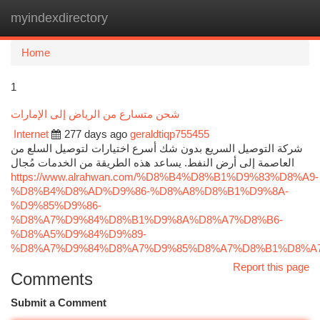
myindexdirectory
Togg
navi
Home
1
شحن متسارع من الرياض إلى الإمارات
Internet
277 days ago
geraldtiqp755455
شركة التوصيل السريع بدون شك أسرع اختيارات لتوصيل السلع من
العاصمة إلى أرض النفط. يساعد هذه الطريقة من الخدمات مُجال
https://www.alrahwan.com/%D8%B4%D8%B1%D9%83%D8%A9-
%D8%B4%D8%AD%D9%86-%D8%A8%D8%B1%D9%8A-
%D9%85%D9%86-
%D8%A7%D9%84%D8%B1%D9%8A%D8%A7%D8%B6-
%D8%A5%D9%84%D9%89-
%D8%A7%D9%84%D8%A7%D9%85%D8%A7%D8%B1%D8%A
Report this page
Comments
Submit a Comment