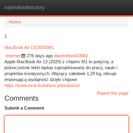
myindexdirectory
Togg
navi
Home
1
MacBook Air 13(2020)M1
Internet
276 days ago
dianenhbn043082
Apple MacBook Air 13 (2020) z chipem M1 to potężny, a
jednocześnie lekki laptop zaprojektowany do pracy, nauki i
projektów kreatywnych. Ważący zaledwie 1,29 kg, oferuje
imponującą wydajność dzięki chipowi
https://www.exactsolutions.pl/products/
Report this page
Comments
Submit a Comment