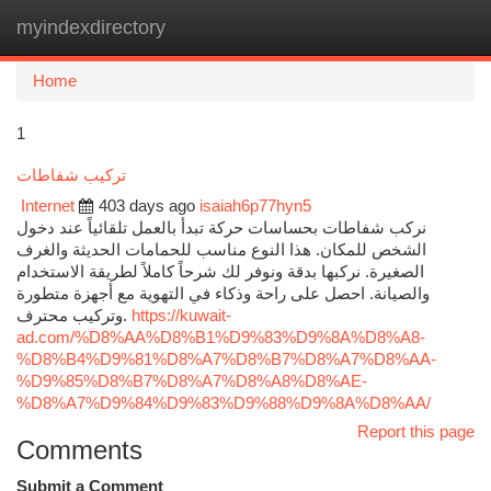
myindexdirectory
Togg
navi
Home
1
تركيب شفاطات
Internet
403 days ago
isaiah6p77hyn5
نركب شفاطات بحساسات حركة تبدأ بالعمل تلقائياً عند دخول
الشخص للمكان. هذا النوع مناسب للحمامات الحديثة والغرف
الصغيرة. نركبها بدقة ونوفر لك شرحاً كاملاً لطريقة الاستخدام
والصيانة. احصل على راحة وذكاء في التهوية مع أجهزة متطورة
وتركيب محترف.
https://kuwait-
ad.com/%D8%AA%D8%B1%D9%83%D9%8A%D8%A8-
%D8%B4%D9%81%D8%A7%D8%B7%D8%A7%D8%AA-
%D9%85%D8%B7%D8%A7%D8%A8%D8%AE-
%D8%A7%D9%84%D9%83%D9%88%D9%8A%D8%AA/
Report this page
Comments
Submit a Comment