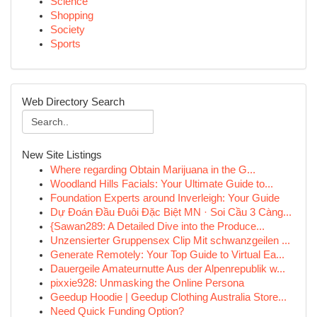
Science
Shopping
Society
Sports
Web Directory Search
New Site Listings
Where regarding Obtain Marijuana in the G...
Woodland Hills Facials: Your Ultimate Guide to...
Foundation Experts around Inverleigh: Your Guide
Dự Đoán Đầu Đuôi Đặc Biệt MN · Soi Cầu 3 Càng...
{Sawan289: A Detailed Dive into the Produce...
Unzensierter Gruppensex Clip Mit schwanzgeilen ...
Generate Remotely: Your Top Guide to Virtual Ea...
Dauergeile Amateurnutte Aus der Alpenrepublik w...
pixxie928: Unmasking the Online Persona
Geedup Hoodie | Geedup Clothing Australia Store...
Need Quick Funding Option?