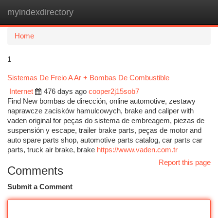
myindexdirectory
Togg
navi
Home
1
Sistemas De Freio A Ar + Bombas De Combustible
Internet
476 days ago
cooper2j15sob7
Find New bombas de dirección, online automotive, zestawy
naprawcze zacisków hamulcowych, brake and caliper with
vaden original for peças do sistema de embreagem, piezas de
suspensión y escape, trailer brake parts, peças de motor and
auto spare parts shop, automotive parts catalog, car parts car
parts, truck air brake, brake
https://www.vaden.com.tr
Report this page
Comments
Submit a Comment