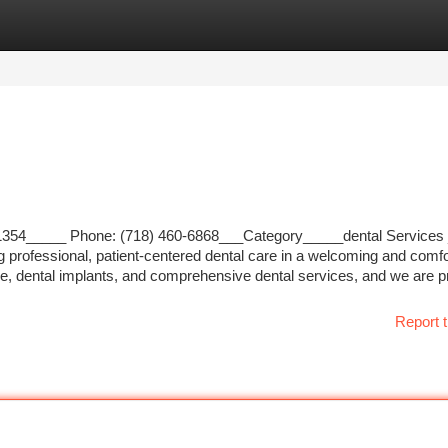
tegories
Register
Login
11354_____ Phone: (718) 460-6868___Category_____dental Services
g professional, patient-centered dental care in a welcoming and comfo
e, dental implants, and comprehensive dental services, and we are p
Report t