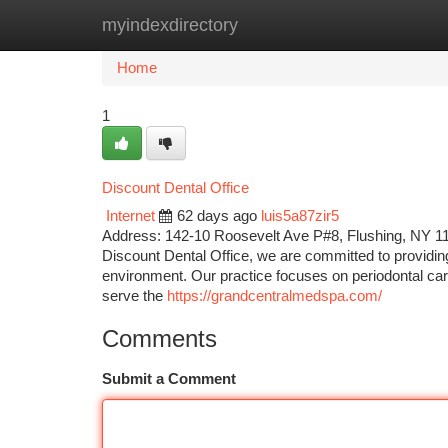
myindexdirectory
Home
New Site Listings
Add Site
Ca
Home
1
Discount Dental Office
Internet
62 days ago
luis5a87zir5
Address: 142-10 Roosevelt Ave P#8, Flushing, NY 
Discount Dental Office, we are committed to providin
environment. Our practice focuses on periodontal car
serve the
https://grandcentralmedspa.com/
Comments
Submit a Comment