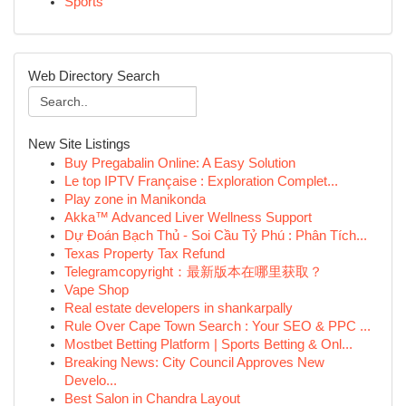
Sports
Web Directory Search
New Site Listings
Buy Pregabalin Online: A Easy Solution
Le top IPTV Française : Exploration Complet...
Play zone in Manikonda
Akka™ Advanced Liver Wellness Support
Dự Đoán Bạch Thủ - Soi Cầu Tỷ Phú : Phân Tích...
Texas Property Tax Refund
Telegramcopyright：最新版本在哪里获取？
Vape Shop
Real estate developers in shankarpally
Rule Over Cape Town Search : Your SEO & PPC ...
Mostbet Betting Platform | Sports Betting & Onl...
Breaking News: City Council Approves New
Develo...
Best Salon in Chandra Layout