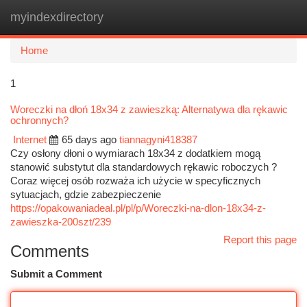
myindexdirectory
Togg
navi
Home
1
Woreczki na dłoń 18x34 z zawieszką: Alternatywa dla rękawic
ochronnych?
Internet
65 days ago
tiannagyni418387
Czy osłony dłoni o wymiarach 18x34 z dodatkiem mogą
stanowić substytut dla standardowych rękawic roboczych ?
Coraz więcej osób rozważa ich użycie w specyficznych
sytuacjach, gdzie zabezpieczenie
https://opakowaniadeal.pl/pl/p/Woreczki-na-dlon-18x34-z-
zawieszka-200szt/239
Report this page
Comments
Submit a Comment