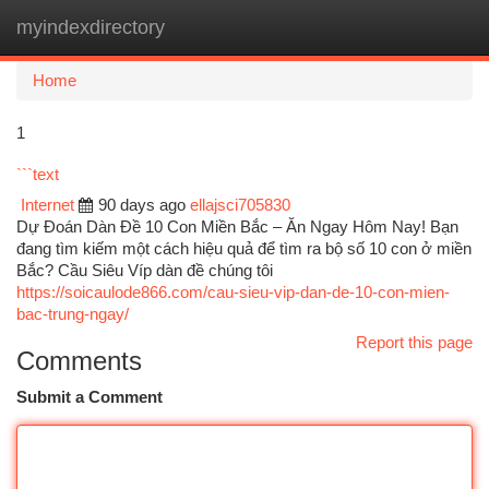
myindexdirectory
Togg
navi
Home
1
```text
Internet
90 days ago
ellajsci705830
Dự Đoán Dàn Đề 10 Con Miền Bắc – Ăn Ngay Hôm Nay! Bạn
đang tìm kiếm một cách hiệu quả để tìm ra bộ số 10 con ở miền
Bắc? Cầu Siêu Víp dàn đề chúng tôi
https://soicaulode866.com/cau-sieu-vip-dan-de-10-con-mien-
bac-trung-ngay/
Report this page
Comments
Submit a Comment