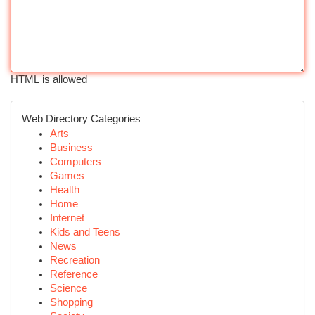
HTML is allowed
Web Directory Categories
Arts
Business
Computers
Games
Health
Home
Internet
Kids and Teens
News
Recreation
Reference
Science
Shopping